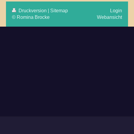
Druckversion
|
Sitemap
Login
© Romina Brocke
Webansicht